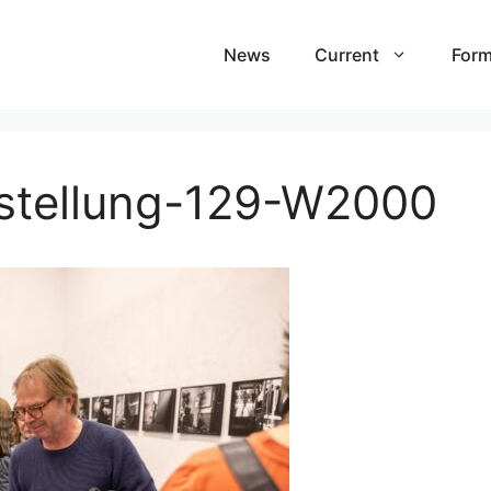
News
Current
Form
sstellung-129-W2000