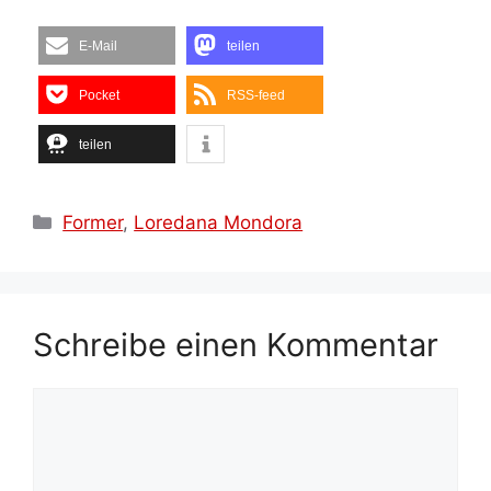
E-Mail
teilen
Pocket
RSS-feed
teilen
Kategorien
Former
,
Loredana Mondora
Schreibe einen Kommentar
Kommentar