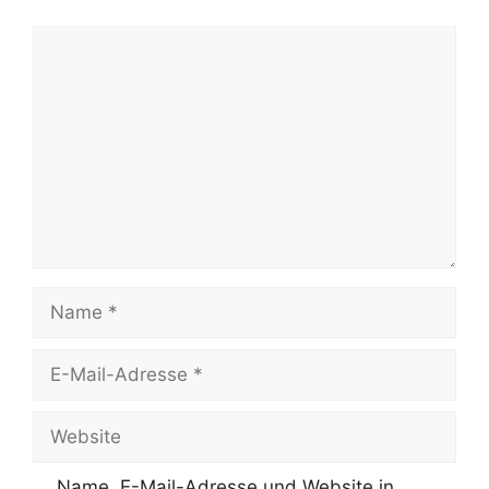
Kommentar
Name
E-
Mail-
Adresse
Website
Name, E-Mail-Adresse und Website in