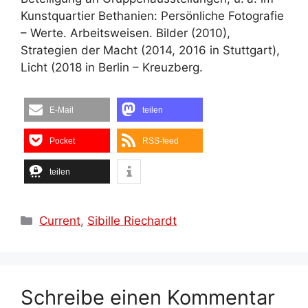
Kunstquartier Bethanien: Persönliche Fotografie
– Werte. Arbeitsweisen. Bilder (2010),
Strategien der Macht (2014, 2016 in Stuttgart),
Licht (2018 in Berlin – Kreuzberg.
E-Mail
teilen
Pocket
RSS-feed
teilen
Kategorien
Current
,
Sibille Riechardt
Schreibe einen Kommentar